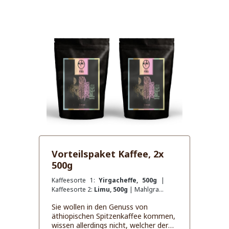
erwartet: Sidamo: Mild würzig, mit
leicht schokoladiger Note
Yirgacheffe: Blumig, fein fruchtiges
Aroma Harar Longberry: Würzig, mit
feiner Zimt- und Kardamomnote
Limu: Blumig süß, mit einer Note von
dunkler Schokolade und Nüssen.
Bonga Forest: Fruchtig, gehaltvoll
mit dezenter Würze Tepi: Mild,
säurearm, mit Mandelnuancen.
Lekemti: Fruchtig, mit Noten von
Mandeln und Marzipan. Sie sind sich
mit Ihrer Auswahl noch nicht sicher?
Rufen Sie uns unter 0641 132 979 52
an und wir beraten Sie gerne!
Vorteilspaket Kaffee, 2x
500g
Kaffeesorte 1:
Yirgacheffe, 500g
|
Kaffeesorte 2:
Limu, 500g
| Mahlgrad:
ganze Bohne
Sie wollen in den Genuss von
äthiopischen Spitzenkaffee kommen,
wissen allerdings nicht, welcher der