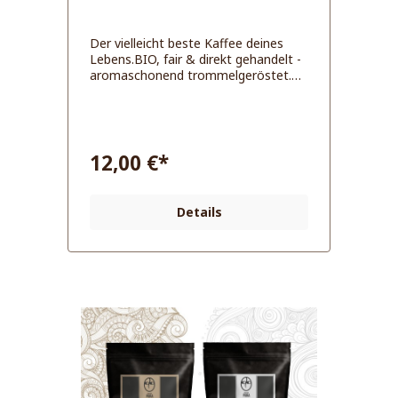
Der vielleicht beste Kaffee deines
Lebens.BIO, fair & direkt gehandelt -
aromaschonend trommelgeröstet.
Diese 3 Kaffeesorten erwarten dich:
Sidamo: mildes & würziges Aroma,
sanfte Schokoladennote - unsere Nr.
1 Limu: Blumig süß, Note von dunkler
Schokolade und Haselnuss - der
12,00 €*
cremige Allrounder Bonga Forest:
Fruchtig, dezente Würze, milde Säure
- der wilde Charakterkaffee Überblick
Details
über Anbauregion und Verarbeitung
Sidamo: Im Süden von Äthiopien liegt
die Region Sidama - einer der
bekanntesten Anbauregionen der
Welt für hochwertigen Arabica-
Bohnen. In Höhenlagen von 1.800 bis
2.200 Metern wachsen die Bohnen
unter natürlichen Schattenbäumen in
einer vielfältigen Agrarlandschaft. Die
handgepflückten Bohnen werden
anschließend nochmal handverlesen
und zunächst bis zu 48 Stunden im