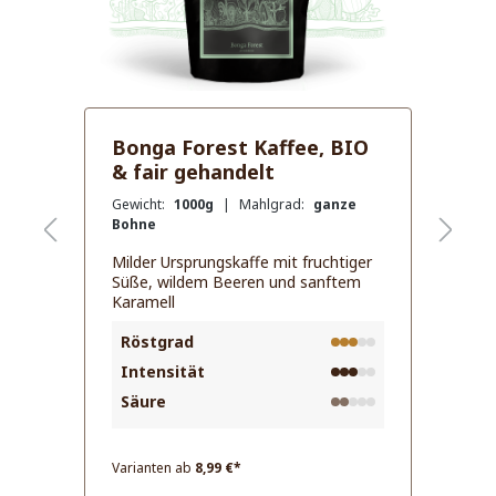
979 52 an und wir beraten Sie gerne!
Bonga Forest Kaffee, BIO
& fair gehandelt
Gewicht:
1000g
| Mahlgrad:
ganze
Bohne
Milder Ursprungskaffe mit fruchtiger
Süße, wildem Beeren und sanftem
Karamell
Röstgrad
Intensität
Säure
Inhalt:
0.25 Kilogramm
(123,96 €* /
1 Kilogramm)
Varianten ab
8,99 €*